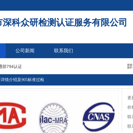
市深科众研检测认证服务有限公司
024年更新
公司新闻
联系我们
通部794认证
024年更新
证详情介绍及905标准过检
更
价
联
联