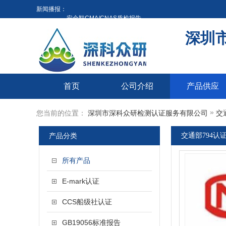
新闻播报：
安全鞋CMA/CNAS质检报告
防护手套的检测测试-专业认可检测中心
深圳
多媒体触摸一体机3C认证新申请与3C认证派生有什么区别|2
防盗保险箱检测测试-专业认可检测中心
防盗保险柜检测测试-专业认可检测中心
安全鞋CMA/CNAS质检报告
首页
公司介绍
产品供应
防护手套的检测测试-专业认可检测中心
»
您当前的位置：
深圳市深科众研检测认证服务有限公司
交
多媒体触摸一体机3C认证新申请与3C认证派生有什么区别|2
产品分类
交通部794认
所有产品
E-mark认证
CCS船级社认证
GB19056标准报告